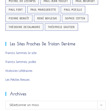
MICHEL DE LESTAPIS
PAUL-JEAN TOULET
PAUL BOURGET
PAUL FORT
PAUL MARGUERITTE
PAUL MIEILLE
PIERRE BENOÎT
RENÉ BOYLESVE
SOPHIE COTTIN
THÉODORE DECALANDRE
THÉOPHILE GAUTIER
Les Sites Proches De Tristan Derème
Francis Jammes le site
Francis Jammes, poète
Histoires Littéraires
Les Petites Revues
Archives
Archives
Sélectionner un mois