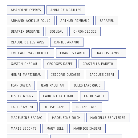
AMANDINE CYPRÈS
ANNA DE NOAILLES
ARMAND-ACHILLE FOULD
ARTHUR RIMBAUD
BARAMEL
BEATRIX DUSSANE
BOILEAU
CHRONOLOGIE
CLAUDE DE LESTAPIS
DANIEL ARANJO
EVE PAUL-MARGUERITTE
FRANCIS CARCO
FRANCIS JAMMES
GASTON CHÉRAU
GEORGES DAZET
GRAZIELLA PARETO
HENRI MARTINEAU
ISIDORE DUCASSE
JACQUES IBERT
JEAN BASTIA
JEAN PAULHAN
JULES LAFORGUE
JUSTIN ROSNY
LAURENT TAILHADE
LAURE SALET
LAUTRÉAMONT
LOUISE DAZET
LOUIZE DAZET
MADELEINE BARJAC
MADELEINE ROCH
MARCELLE SERVIÈRES
MARIE LECONTE
MARY BELL
MAURICE IMBERT