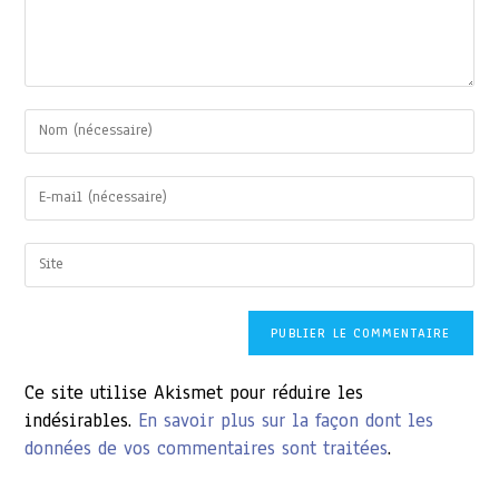
Enter
your
name
or
Enter
username
your
to
email
comment
address
Saisir
to
l’URL
comment
de
votre
site
(facultatif)
Ce site utilise Akismet pour réduire les
indésirables.
En savoir plus sur la façon dont les
données de vos commentaires sont traitées
.