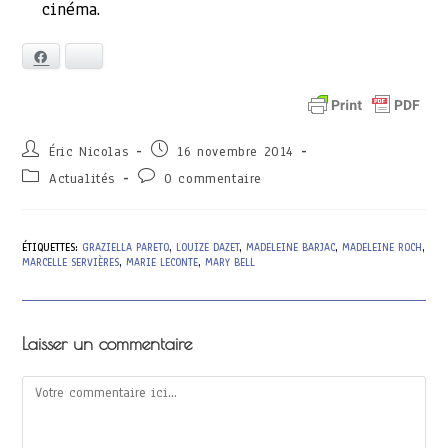
cinéma.
Facebook
Bluesky
Auteur/autrice
Publication
Éric Nicolas
16 novembre 2014
de
publiée :
Post
Commentaires
Actualités
0 commentaire
la
category:
de
publication :
la
publication :
ÉTIQUETTES
:
GRAZIELLA PARETO
,
LOUIZE DAZET
,
MADELEINE BARJAC
,
MADELEINE ROCH
,
MARCELLE SERVIÈRES
,
MARIE LECONTE
,
MARY BELL
Laisser un commentaire
Comment