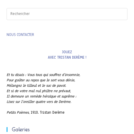
Pres
Esc
to
clo
the
NOUS CONTACTER
sea
pan
JOUEZ
AVEC TRISTAN DERÈME !
Et tu disais : Vous tous qui souffrez d’insomnie,
Pour goûter au repos que le sort vous dénie,
Mélangez le tilleul et le suc de pavot.
Et si de votre mal nul philtre ne prévaut,
Il demeure un remède héroïque et suprême :
Lisez sur l’oreiller quatre vers de Derème.
Petits Poèmes
, 1910. Tristan Derème
Galeries