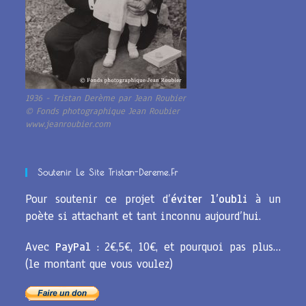
1936 - Tristan Derème par Jean Roubier
© Fonds photographique Jean Roubier
www.jeanroubier.com
Soutenir Le Site Tristan-Dereme.fr
Pour soutenir ce projet d’
éviter l’oubli
à un
poète si attachant et tant inconnu aujourd’hui.
Avec
PayPal
: 2€,5€, 10€, et pourquoi pas plus…
(le montant que vous voulez)