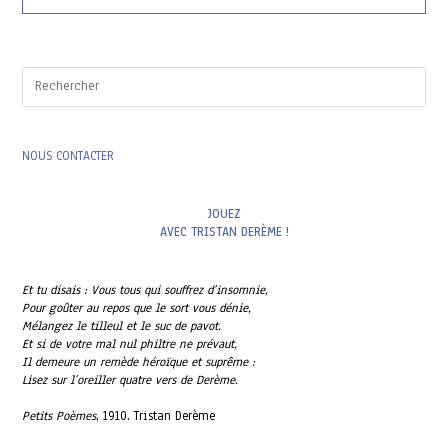
Au
Jardin
Massey
À
Tarbes
Pres
Esc
to
clo
the
NOUS CONTACTER
sea
pan
JOUEZ
AVEC TRISTAN DERÈME !
Et tu disais : Vous tous qui souffrez d’insomnie,
Pour goûter au repos que le sort vous dénie,
Mélangez le tilleul et le suc de pavot.
Et si de votre mal nul philtre ne prévaut,
Il demeure un remède héroïque et suprême :
Lisez sur l’oreiller quatre vers de Derème.
Petits Poèmes
, 1910. Tristan Derème