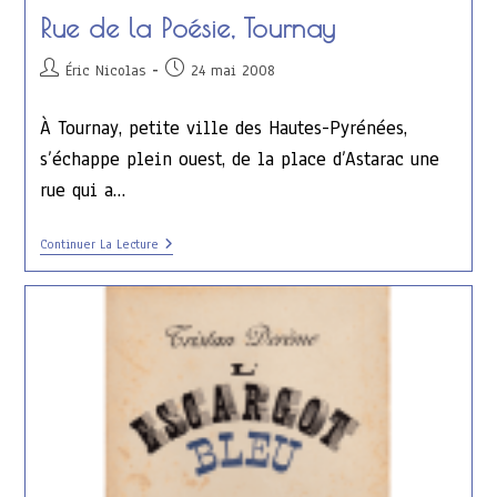
Rue de la Poésie, Tournay
Auteur/autrice
Publication
Éric Nicolas
24 mai 2008
de
publiée :
la
À Tournay, petite ville des Hautes-Pyrénées,
publication :
s’échappe plein ouest, de la place d’Astarac une
rue qui a…
Rue
Continuer La Lecture
De
La
Poésie,
Tournay