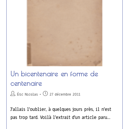
Un bicentenaire en forme de
centenaire
Auteur/autrice
Publication
Éric Nicolas
27 décembre 2011
de
publiée :
la
J'allais l'oublier, à quelques jours près, il n'est
publication :
pas trop tard. Voilà l'extrait d'un article paru…