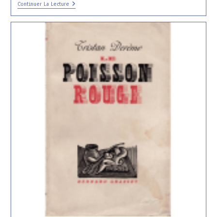
Un
Continuer La Lecture
Bicentenaire
En
Forme
De
Centenaire