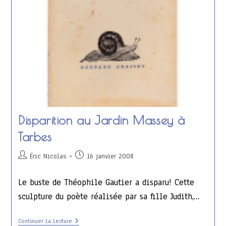
Disparition au Jardin Massey à
Tarbes
Auteur/autrice
Publication
Éric Nicolas
16 janvier 2008
de
publiée :
la
Le buste de Théophile Gautier a disparu! Cette
publication :
sculpture du poète réalisée par sa fille Judith,…
Disparition
Continuer La Lecture