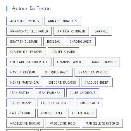
Autour De Tristan
AMANDINE CYPRÈS
ANNA DE NOAILLES
ARMAND-ACHILLE FOULD
ARTHUR RIMBAUD
BARAMEL
BEATRIX DUSSANE
BOILEAU
CHRONOLOGIE
CLAUDE DE LESTAPIS
DANIEL ARANJO
EVE PAUL-MARGUERITTE
FRANCIS CARCO
FRANCIS JAMMES
GASTON CHÉRAU
GEORGES DAZET
GRAZIELLA PARETO
HENRI MARTINEAU
ISIDORE DUCASSE
JACQUES IBERT
JEAN BASTIA
JEAN PAULHAN
JULES LAFORGUE
JUSTIN ROSNY
LAURENT TAILHADE
LAURE SALET
LAUTRÉAMONT
LOUISE DAZET
LOUIZE DAZET
MADELEINE BARJAC
MADELEINE ROCH
MARCELLE SERVIÈRES