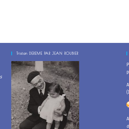
Tristan DEREME PAR JEAN ROUBIER
P
p
s
(
A
d