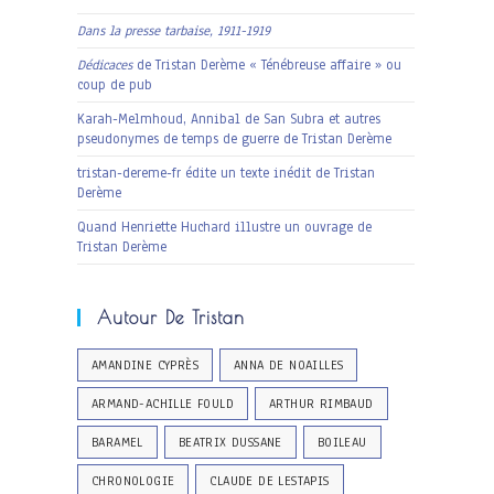
Dans la presse tarbaise, 1911-1919
Dédicaces
de Tristan Derème « Ténébreuse affaire » ou
coup de pub
Karah-Melmhoud, Annibal de San Subra et autres
pseudonymes de temps de guerre de Tristan Derème
tristan-dereme-fr édite un texte inédit de Tristan
Derème
Quand Henriette Huchard illustre un ouvrage de
Tristan Derème
Autour De Tristan
AMANDINE CYPRÈS
ANNA DE NOAILLES
ARMAND-ACHILLE FOULD
ARTHUR RIMBAUD
BARAMEL
BEATRIX DUSSANE
BOILEAU
CHRONOLOGIE
CLAUDE DE LESTAPIS