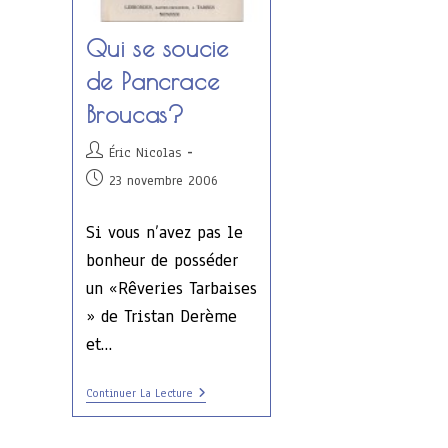
Qui se soucie
de Pancrace
Broucas?
Auteur/autrice
Éric Nicolas
de
Publication
23 novembre 2006
la
publiée :
publication :
Si vous n’avez pas le
bonheur de posséder
un «Rêveries Tarbaises
» de Tristan Derème
et…
Qui
Continuer La Lecture
Se
Soucie
De