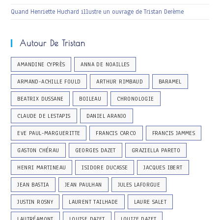
Quand Henriette Huchard illustre un ouvrage de Tristan Derème
Autour De Tristan
AMANDINE CYPRÈS
ANNA DE NOAILLES
ARMAND-ACHILLE FOULD
ARTHUR RIMBAUD
BARAMEL
BEATRIX DUSSANE
BOILEAU
CHRONOLOGIE
CLAUDE DE LESTAPIS
DANIEL ARANJO
EVE PAUL-MARGUERITTE
FRANCIS CARCO
FRANCIS JAMMES
GASTON CHÉRAU
GEORGES DAZET
GRAZIELLA PARETO
HENRI MARTINEAU
ISIDORE DUCASSE
JACQUES IBERT
JEAN BASTIA
JEAN PAULHAN
JULES LAFORGUE
JUSTIN ROSNY
LAURENT TAILHADE
LAURE SALET
LAUTRÉAMONT
LOUISE DAZET
LOUIZE DAZET