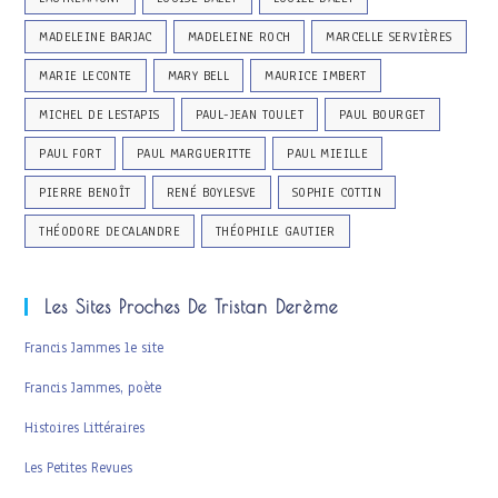
MADELEINE BARJAC
MADELEINE ROCH
MARCELLE SERVIÈRES
MARIE LECONTE
MARY BELL
MAURICE IMBERT
MICHEL DE LESTAPIS
PAUL-JEAN TOULET
PAUL BOURGET
PAUL FORT
PAUL MARGUERITTE
PAUL MIEILLE
PIERRE BENOÎT
RENÉ BOYLESVE
SOPHIE COTTIN
THÉODORE DECALANDRE
THÉOPHILE GAUTIER
Les Sites Proches De Tristan Derème
Francis Jammes le site
Francis Jammes, poète
Histoires Littéraires
Les Petites Revues