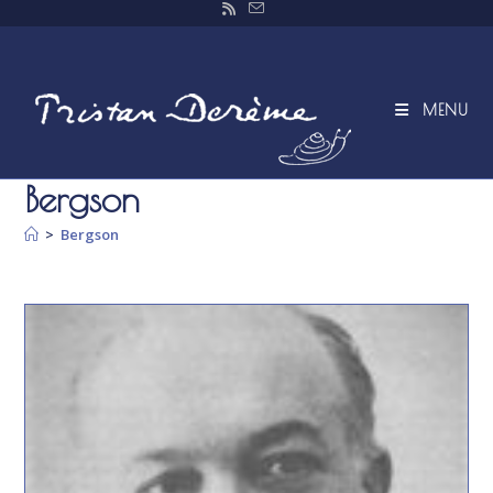
Skip
to
content
MENU
Bergson
>
Bergson