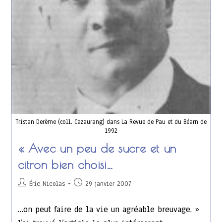
Tristan Derème (coll. Cazaurang) dans La Revue de Pau et du Béarn de
1992
« Avec un peu de sucre et un
citron bien choisi…
Auteur/autrice
Publication
Éric Nicolas
29 janvier 2007
de
publiée :
la
…on peut faire de la vie un agréable breuvage. »
publication :