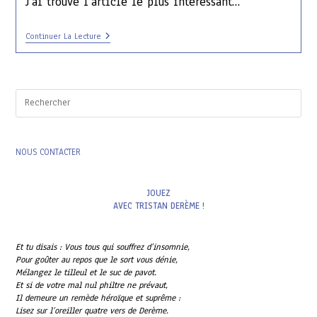
J’ai trouvé l’article le plus intéressant…
« Avec
Continuer La Lecture
Un
Peu
De
Sucre
Et
Pres
Un
Esc
Citron
to
Bien
clo
Choisi…
the
NOUS CONTACTER
sea
pan
JOUEZ
AVEC TRISTAN DERÈME !
Et tu disais : Vous tous qui souffrez d’insomnie,
Pour goûter au repos que le sort vous dénie,
Mélangez le tilleul et le suc de pavot.
Et si de votre mal nul philtre ne prévaut,
Il demeure un remède héroïque et suprême :
Lisez sur l’oreiller quatre vers de Derème.