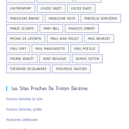
LAUTRÉAMONT
LOUISE DAZET
LOUIZE DAZET
MADELEINE BARJAC
MADELEINE ROCH
MARCELLE SERVIÈRES
MARIE LECONTE
MARY BELL
MAURICE IMBERT
MICHEL DE LESTAPIS
PAUL-JEAN TOULET
PAUL BOURGET
PAUL FORT
PAUL MARGUERITTE
PAUL MIEILLE
PIERRE BENOÎT
RENÉ BOYLESVE
SOPHIE COTTIN
THÉODORE DECALANDRE
THÉOPHILE GAUTIER
Les Sites Proches De Tristan Derème
Francis Jammes le site
Francis Jammes, poète
Histoires Littéraires