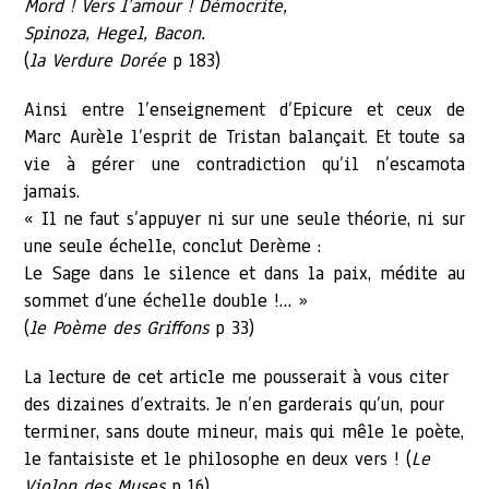
Mord ! Vers l’amour ! Démocrite,
Spinoza, Hegel, Bacon.
(
la Verdure Dorée
p 183)
Ainsi entre l’enseignement d’Epicure et ceux de
Marc Aurèle l’esprit de Tristan balançait. Et toute sa
vie à gérer une contradiction qu’il n’escamota
jamais.
« Il ne faut s’appuyer ni sur une seule théorie, ni sur
une seule échelle, conclut Derème :
Le Sage dans le silence et dans la paix, médite au
sommet d’une échelle double !… »
(
le Poème des Griffons
p 33)
La lecture de cet article me pousserait à vous citer
des dizaines d’extraits. Je n’en garderais qu’un, pour
terminer, sans doute mineur, mais qui mêle le poète,
le fantaisiste et le philosophe en deux vers ! (
Le
Violon des Muses
p 16)