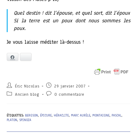
Quel destin ! dit l’épouse, et quel sort, dit l’époux
Si la terre est un poux dont nous sommes les
poux.
Je vous laisse méditer là-dessus !
Facebook
Bluesky
Auteur/autrice
Publication
Éric Nicolas
29 janvier 2007
de
publiée :
Post
Commentaires
Ancien blog
0 commentaire
la
category:
de
publication :
la
publication :
ÉTIQUETTES
:
BERGSON
,
ÉPICURE
,
HÉRACLITE
,
MARC AURÈLE
,
MONTAIGNE
,
PASCAL
,
PLATON
,
SPINOZA