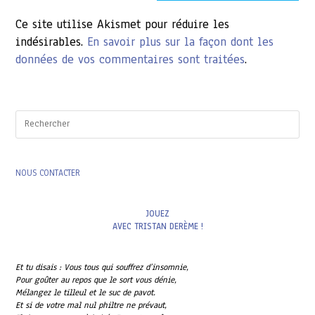
(facultatif)
Ce site utilise Akismet pour réduire les
indésirables.
En savoir plus sur la façon dont les
données de vos commentaires sont traitées
.
Pres
Esc
to
clo
the
NOUS CONTACTER
sea
pan
JOUEZ
AVEC TRISTAN DERÈME !
Et tu disais : Vous tous qui souffrez d’insomnie,
Pour goûter au repos que le sort vous dénie,
Mélangez le tilleul et le suc de pavot.
Et si de votre mal nul philtre ne prévaut,