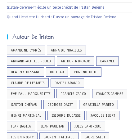
tristan-dereme-fr édite un texte inédit de Tristan Derème
Quand Henriette Huchard illustre un ouvrage de Tristan Derème
Autour De Tristan
AMANDINE CYPRÈS
ANNA DE NOAILLES
ARMAND-ACHILLE FOULD
ARTHUR RIMBAUD
BARAMEL
BEATRIX DUSSANE
BOILEAU
CHRONOLOGIE
CLAUDE DE LESTAPIS
DANIEL ARANJO
EVE PAUL-MARGUERITTE
FRANCIS CARCO
FRANCIS JAMMES
GASTON CHÉRAU
GEORGES DAZET
GRAZIELLA PARETO
HENRI MARTINEAU
ISIDORE DUCASSE
JACQUES IBERT
JEAN BASTIA
JEAN PAULHAN
JULES LAFORGUE
JUSTIN ROSNY
LAURENT TAILHADE
LAURE SALET