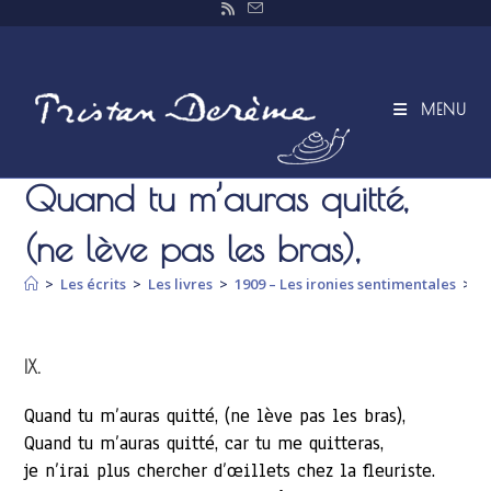
Skip
to
content
MENU
Quand tu m’auras quitté,
(ne lève pas les bras),
>
Les écrits
>
Les livres
>
1909 – Les ironies sentimentales
>
Q
IX.
Quand tu m’auras quitté, (ne lève pas les bras),
Quand tu m’auras quitté, car tu me quitteras,
je n’irai plus chercher d’œillets chez la fleuriste.