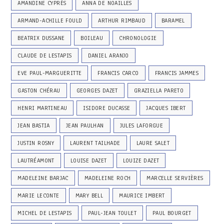
AMANDINE CYPRÈS
ANNA DE NOAILLES
ARMAND-ACHILLE FOULD
ARTHUR RIMBAUD
BARAMEL
BEATRIX DUSSANE
BOILEAU
CHRONOLOGIE
CLAUDE DE LESTAPIS
DANIEL ARANJO
EVE PAUL-MARGUERITTE
FRANCIS CARCO
FRANCIS JAMMES
GASTON CHÉRAU
GEORGES DAZET
GRAZIELLA PARETO
HENRI MARTINEAU
ISIDORE DUCASSE
JACQUES IBERT
JEAN BASTIA
JEAN PAULHAN
JULES LAFORGUE
JUSTIN ROSNY
LAURENT TAILHADE
LAURE SALET
LAUTRÉAMONT
LOUISE DAZET
LOUIZE DAZET
MADELEINE BARJAC
MADELEINE ROCH
MARCELLE SERVIÈRES
MARIE LECONTE
MARY BELL
MAURICE IMBERT
MICHEL DE LESTAPIS
PAUL-JEAN TOULET
PAUL BOURGET