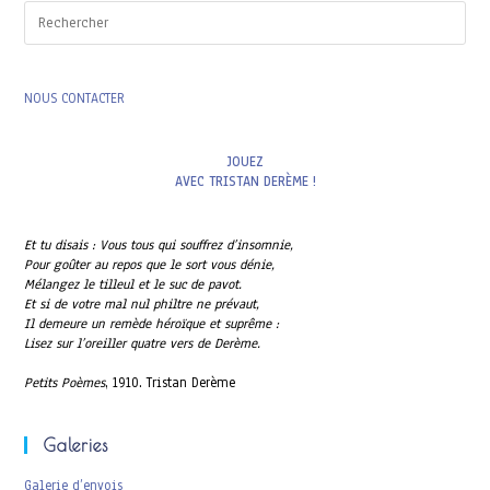
Pres
Esc
to
clo
the
NOUS CONTACTER
sea
pan
JOUEZ
AVEC TRISTAN DERÈME !
Et tu disais : Vous tous qui souffrez d’insomnie,
Pour goûter au repos que le sort vous dénie,
Mélangez le tilleul et le suc de pavot.
Et si de votre mal nul philtre ne prévaut,
Il demeure un remède héroïque et suprême :
Lisez sur l’oreiller quatre vers de Derème.
Petits Poèmes
, 1910. Tristan Derème
Galeries
Galerie d’envois