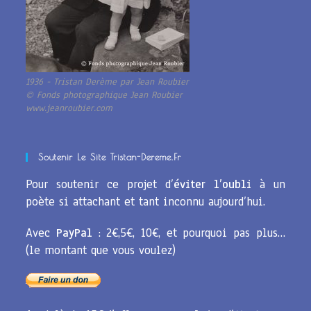
1936 - Tristan Derème par Jean Roubier
© Fonds photographique Jean Roubier
www.jeanroubier.com
Soutenir Le Site Tristan-Dereme.fr
Pour soutenir ce projet d’
éviter l’oubli
à un
poète si attachant et tant inconnu aujourd’hui.
Avec
PayPal
: 2€,5€, 10€, et pourquoi pas plus…
(le montant que vous voulez)