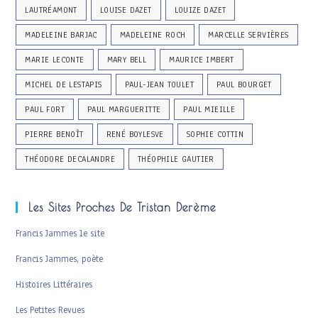
LAUTRÉAMONT
LOUISE DAZET
LOUIZE DAZET
MADELEINE BARJAC
MADELEINE ROCH
MARCELLE SERVIÈRES
MARIE LECONTE
MARY BELL
MAURICE IMBERT
MICHEL DE LESTAPIS
PAUL-JEAN TOULET
PAUL BOURGET
PAUL FORT
PAUL MARGUERITTE
PAUL MIEILLE
PIERRE BENOÎT
RENÉ BOYLESVE
SOPHIE COTTIN
THÉODORE DECALANDRE
THÉOPHILE GAUTIER
Les Sites Proches De Tristan Derème
Francis Jammes le site
Francis Jammes, poète
Histoires Littéraires
Les Petites Revues