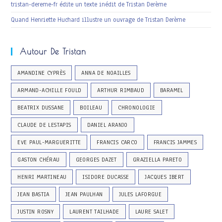
tristan-dereme-fr édite un texte inédit de Tristan Derème
Quand Henriette Huchard illustre un ouvrage de Tristan Derème
Autour De Tristan
AMANDINE CYPRÈS
ANNA DE NOAILLES
ARMAND-ACHILLE FOULD
ARTHUR RIMBAUD
BARAMEL
BEATRIX DUSSANE
BOILEAU
CHRONOLOGIE
CLAUDE DE LESTAPIS
DANIEL ARANJO
EVE PAUL-MARGUERITTE
FRANCIS CARCO
FRANCIS JAMMES
GASTON CHÉRAU
GEORGES DAZET
GRAZIELLA PARETO
HENRI MARTINEAU
ISIDORE DUCASSE
JACQUES IBERT
JEAN BASTIA
JEAN PAULHAN
JULES LAFORGUE
JUSTIN ROSNY
LAURENT TAILHADE
LAURE SALET