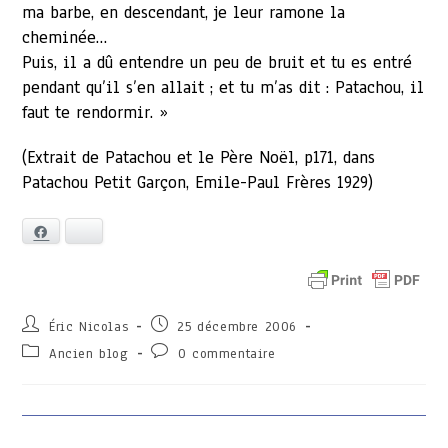
ma barbe, en descendant, je leur ramone la
cheminée…
Puis, il a dû entendre un peu de bruit et tu es entré
pendant qu’il s’en allait ; et tu m’as dit : Patachou, il
faut te rendormir. »
(Extrait de Patachou et le Père Noël, p171, dans
Patachou Petit Garçon, Emile-Paul Frères 1929)
Facebook
Bluesky
Auteur/autrice
Publication
Éric Nicolas
25 décembre 2006
de
publiée :
Post
Commentaires
Ancien blog
0 commentaire
la
category:
de
publication :
la
publication :