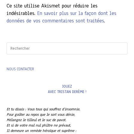
Ce site utilise Akismet pour réduire les
indésirables.
En savoir plus sur la façon dont les
données de vos commentaires sont traitées
.
Pres
Esc
to
clo
the
NOUS CONTACTER
sea
pan
JOUEZ
AVEC TRISTAN DERÈME !
Et tu disais : Vous tous qui souffrez d’insomnie,
Pour goûter au repos que le sort vous dénie,
Mélangez le tilleul et le suc de pavot.
Et si de votre mal nul philtre ne prévaut,
Il demeure un remède héroïque et suprême :