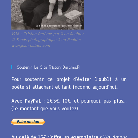
1936 - Tristan Derème par Jean Roubier
© Fonds photographique Jean Roubier
www.jeanroubier.com
Soutenir Le Site Tristan-Dereme.fr
Pour soutenir ce projet d’
éviter l’oubli
à un
poète si attachant et tant inconnu aujourd’hui.
Avec
PayPal
: 2€,5€, 10€, et pourquoi pas plus…
(le montant que vous voulez)
Au delà de 15€
j’offre un exemplaire
d’
Un Amour