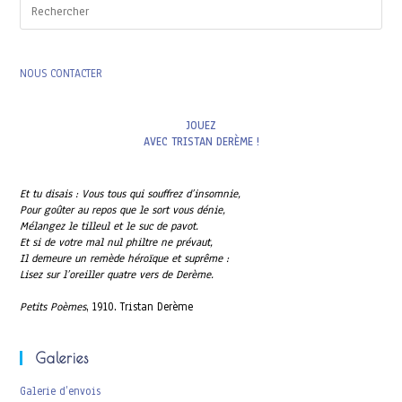
Pres
Esc
to
clo
the
NOUS CONTACTER
sea
pan
JOUEZ
AVEC TRISTAN DERÈME !
Et tu disais : Vous tous qui souffrez d’insomnie,
Pour goûter au repos que le sort vous dénie,
Mélangez le tilleul et le suc de pavot.
Et si de votre mal nul philtre ne prévaut,
Il demeure un remède héroïque et suprême :
Lisez sur l’oreiller quatre vers de Derème.
Petits Poèmes
, 1910. Tristan Derème
Galeries
Galerie d’envois