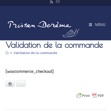
Skip
to
content
MENU
Validation de la commande
>
Validation de la commande
[woocommerce_checkout]
Facebook
Bluesky