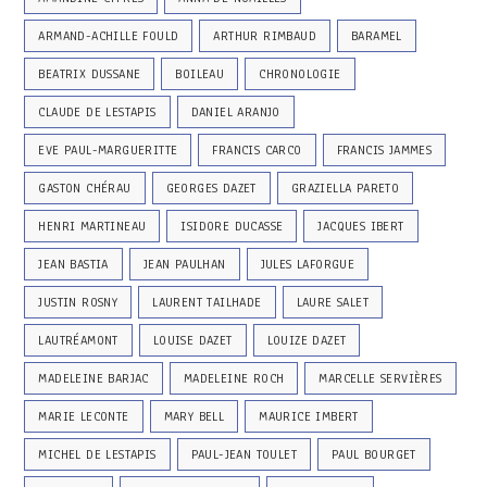
ARMAND-ACHILLE FOULD
ARTHUR RIMBAUD
BARAMEL
BEATRIX DUSSANE
BOILEAU
CHRONOLOGIE
CLAUDE DE LESTAPIS
DANIEL ARANJO
EVE PAUL-MARGUERITTE
FRANCIS CARCO
FRANCIS JAMMES
GASTON CHÉRAU
GEORGES DAZET
GRAZIELLA PARETO
HENRI MARTINEAU
ISIDORE DUCASSE
JACQUES IBERT
JEAN BASTIA
JEAN PAULHAN
JULES LAFORGUE
JUSTIN ROSNY
LAURENT TAILHADE
LAURE SALET
LAUTRÉAMONT
LOUISE DAZET
LOUIZE DAZET
MADELEINE BARJAC
MADELEINE ROCH
MARCELLE SERVIÈRES
MARIE LECONTE
MARY BELL
MAURICE IMBERT
MICHEL DE LESTAPIS
PAUL-JEAN TOULET
PAUL BOURGET